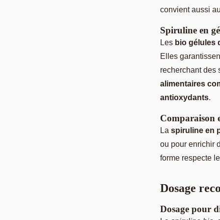
convient aussi au
Spiruline en gé
Les
bio gélules 
Elles garantisse
recherchant des s
alimentaires co
antioxydants
.
Comparaison en
La
spiruline en p
ou pour enrichir 
forme respecte l
Dosage reco
Dosage pour di