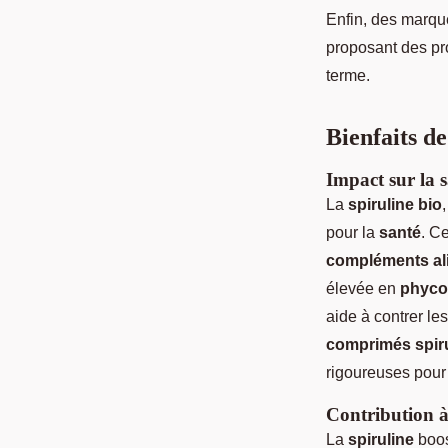
Enfin, des marque
proposant des pro
terme.
Bienfaits de
Impact sur la 
La
spiruline bio
pour la
santé
. C
compléments al
élevée en
phyco
aide à contrer les
comprimés spir
rigoureuses pour 
Contribution à
La
spiruline
boos