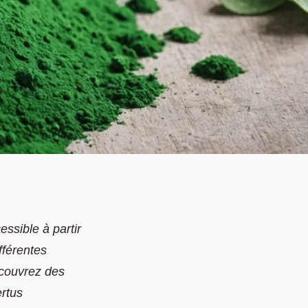
essible à partir
fférentes
écouvrez des
ertus