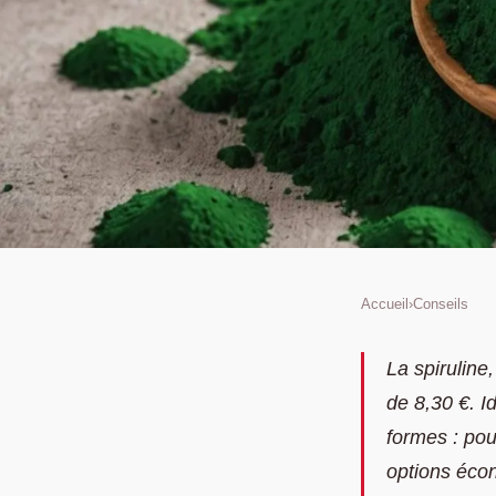
Accueil
›
Conseils
CONSEILS
Découvrez la spirulin
La spiruline
de 8,30 €. I
bienfaits et produits 
formes : po
options écon