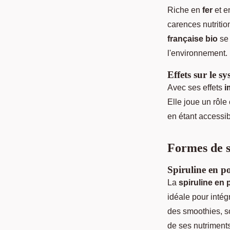
Riche en
fer
et 
carences nutriti
française bio
se 
l'environnement.
Effets sur le s
Avec ses effets
i
Elle joue un rôle
en étant accessib
Formes de s
Spiruline en pou
La
spiruline en
idéale pour intég
des smoothies, s
de ses nutriment