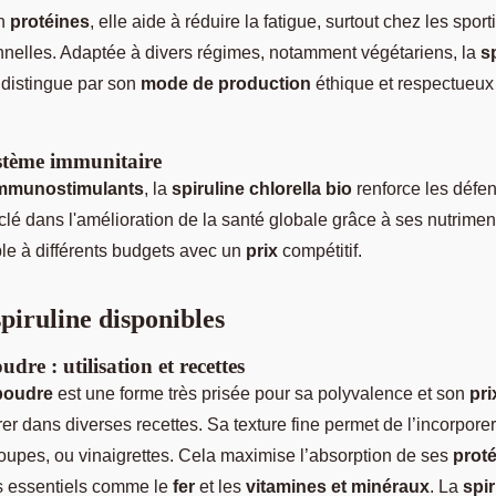
en
protéines
, elle aide à réduire la fatigue, surtout chez les spor
onnelles. Adaptée à divers régimes, notamment végétariens, la
s
distingue par son
mode de production
éthique et respectueux
ystème immunitaire
mmunostimulants
, la
spiruline chlorella bio
renforce les défen
 clé dans l'amélioration de la santé globale grâce à ses nutriment
le à différents budgets avec un
prix
compétitif.
piruline disponibles
dre : utilisation et recettes
 poudre
est une forme très prisée pour sa polyvalence et son
pri
rer dans diverses recettes. Sa texture fine permet de l’incorpore
oupes, ou vinaigrettes. Cela maximise l’absorption de ses
proté
s essentiels comme le
fer
et les
vitamines et minéraux
. La
spi