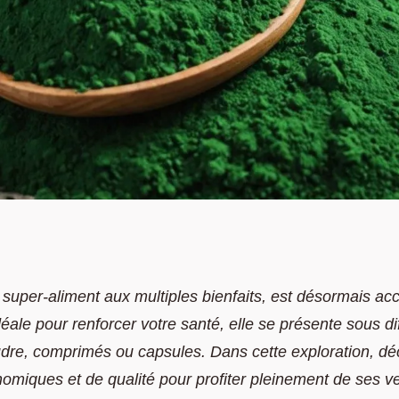
e pas cher :
, super-aliment aux multiples bienfaits, est désormais acc
déale pour renforcer votre santé, elle se présente sous di
à partir de 8,30 €
udre, comprimés ou capsules. Dans cette exploration, d
omiques et de qualité pour profiter pleinement de ses v