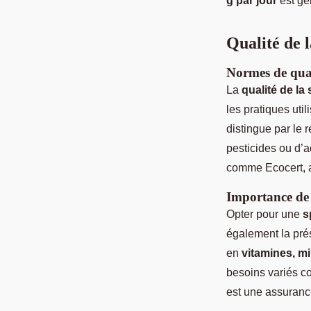
g par jour
est gén
Qualité de l
Normes de qual
La
qualité de la 
les pratiques uti
distingue par le r
pesticides ou d’a
comme Ecocert, a
Importance de l
Opter pour une
s
également la prés
en
vitamines, m
besoins variés 
est une assurance