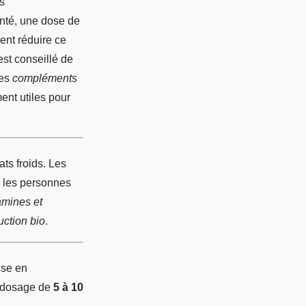
s
anté, une dose de
ent réduire ce
 est conseillé de
Les
compléments
ent utiles pour
ts froids. Les
ur les personnes
amines et
uction bio
.
sse en
n dosage de
5 à 10