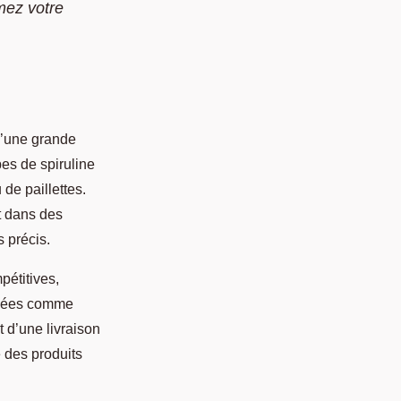
rmez votre
d’une grande
pes de spiruline
de paillettes.
t dans des
 précis.
pétitives,
levées comme
t d’une livraison
té des produits