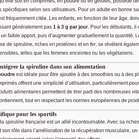
 qu’elle soit en comprimés, en poudre ou en gélules, possède de
spécifiques selon ses utilisateurs. Pour un adulte en bonne s
st fréquemment citée. Les enfants, en fonction de leur âge, doiv
ssant généralement pas
1 à 3 g par jour
. Pour les débutants, il
n faible apport, puis d’augmenter graduellement la quantité. 
se de spiruline, riches en
protéines
et en
fer
, se révèlent égalem
ensibles, telles que les femmes enceintes ou les végétariens.
ntégrer la spiruline dans son alimentation
 poudre
est idéale pour être ajoutée à des smoothies ou à des pla
primés offrent une simplicité d’utilisation, particulièrement po
oduits alimentaires
permettent de tirer parti des nombreuses
vit
contiennent, tout en respectant les normes européennes de
prod
ifique pour les sportifs
 la
spiruline française
est un allié incontournable. Avec sa riche
t son rôle dans l’amélioration de la récupération musculaire, u