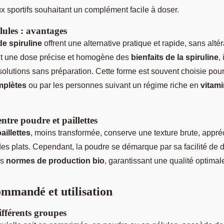
x sportifs souhaitant un complément facile à doser.
lules : avantages
de spiruline
offrent une alternative pratique et rapide, sans alté
nt une dose précise et homogène des
bienfaits de la spiruline
,
olutions sans préparation. Cette forme est souvent choisie pour
mplètes
ou par les personnes suivant un régime riche en
vitami
tre poudre et paillettes
aillettes
, moins transformée, conserve une texture brute, appré
des plats. Cependant, la poudre se démarque par sa facilité de d
es
normes de production bio
, garantissant une qualité optimal
mmandé et utilisation
fférents groupes