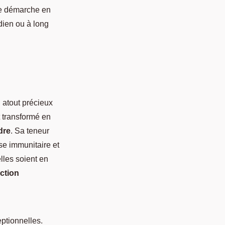
tte démarche en
idien ou à long
n atout précieux
 transformé en
dre
. Sa teneur
se immunitaire et
elles soient en
ction
eptionnelles.