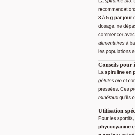
La
spiruline bio
,
recommandations 
3 à 5 g par jour
e
dosage, ne dépa
commencer avec u
alimentaires
à ba
les populations s
Conseils pour i
La
spiruline en
gélules bio
et com
pressées. Ces
pr
minéraux
qu’ils 
Utilisation spéc
Pour les sportifs,
phycocyanine
e