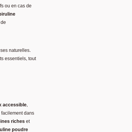
tifs ou en cas de
piruline
 de
ses naturelles.
s essentiels, tout
x accessible
,
r facilement dans
ines riches
et
ruline poudre