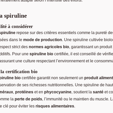
éralement adapté selon l’intensité des efforts.
a spiruline
ité à considérer
spiruline
repose sur des critères essentiels comme la pureté des
lisées dans le
mode de production
. Une spiruline cultivée bio
espect strict des
normes agricoles bio
, garantissant un produi
dditifs. Pour une
spiruline bio
certifiée, il est conseillé de vérifi
ssurant une culture respectant l’environnement et le consomma
a certification bio
piruline bio
certifiée garantit non seulement un
produit aliment
ervation de ses richesses nutritionnelles. Une spiruline de hau
inéraux
,
protéines
et en
phycocyanine
, soutient la
santé
et co
comme la
perte de poids
, l’immunité ou le maintien du muscle. La
 clé pour éviter les
risques alimentaires
.