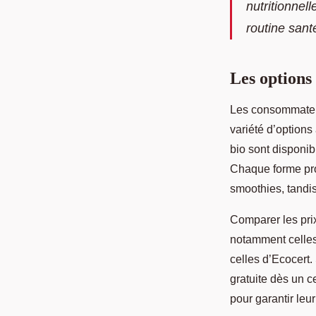
Roméo
•
21 janvier 2025
•
9 min de lecture
nutritionnel
routine sant
Les options
Les consommate
variété d’options
bio
sont disponib
Chaque forme pro
smoothies, tandi
Comparer les prix
notamment celles
celles d’Ecocert.
gratuite dès un ce
pour garantir leur 