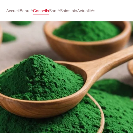
Accueil
Beauté
Conseils
Santé
Soins bio
Actualités