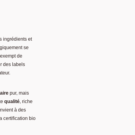
 ingrédients et
logiquement se
t exempt de
er des labels
teur.
aire
pur, mais
te
qualité
, riche
nvient à des
 certification bio