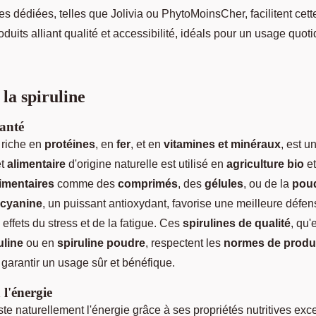
s dédiées, telles que Jolivia ou PhytoMoinsCher, facilitent ce
duits alliant qualité et accessibilité, idéals pour un usage quot
 la spiruline
santé
, riche en
protéines
, en
fer
, et en
vitamines et minéraux
, est u
et
alimentaire
d'origine naturelle est utilisé en
agriculture bio
et
imentaires
comme des
comprimés
, des
gélules
, ou de la
pou
cyanine
, un puissant antioxydant, favorise une meilleure défen
 effets du stress et de la fatigue. Ces
spirulines de qualité
, qu'
uline
ou en
spiruline poudre
, respectent les
normes de produ
garantir un usage sûr et bénéfique.
 l'énergie
te naturellement l'énergie grâce à ses propriétés nutritives exc